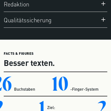
Redaktion
Qualitätssicherung
FACTS & FIGURES
Besser texten.
6
10
Buchstaben
-Finger-System
2
1
2
Ziel: