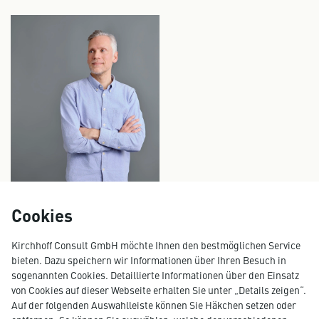
Cookies
TIM FAULWETTER
Kirchhoff Consult GmbH möchte Ihnen den bestmöglichen Service
Design Director UX/UI, Concept
bieten. Dazu speichern wir Informationen über Ihren Besuch in
tim.faulwetter@kirchhoff.de
sogenannten Cookies. Detaillierte Informationen über den Einsatz
+49 40 609 186 43
von Cookies auf dieser Webseite erhalten Sie unter „Details zeigen“.
Auf der folgenden Auswahlleiste können Sie Häkchen setzen oder