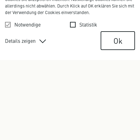
ALEXANDER NEBLUNG
allerdings nicht abwählen. Durch Klick auf OK erklären Sie sich mit
Senior Consultant
der Verwendung der Cookies einverstanden.
alexander.neblung@kirchhoff.de
+49 40 609 186 70
Notwendige
Statistik
Ok
Details zeigen
Weitere Projekte