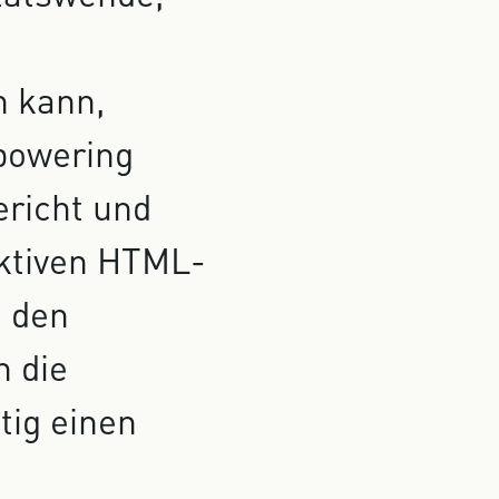
 kann,
powering
richt und
aktiven HTML-
t den
n die
tig einen