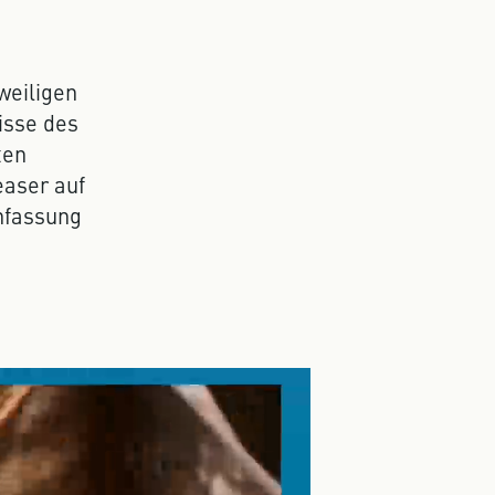
weiligen
isse des
ten
easer auf
nfassung