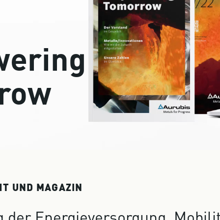
ering
row
HT UND MAGAZIN
 der Energieversorgung, Mobili