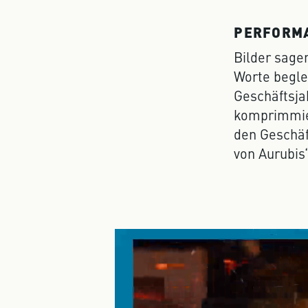
PERFORMA
Bilder sage
Worte begle
Geschäftsja
komprimmier
den Geschä
von Aurubis‘