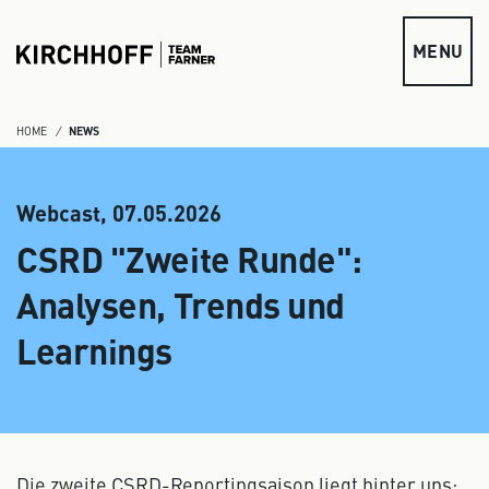
zum Inhalt springen
MENU
HOME
NEWS
Webcast,
07.05.2026
CSRD "Zweite Runde":
Analysen, Trends und
Learnings
Die zweite CSRD-Reportingsaison liegt hinter uns: