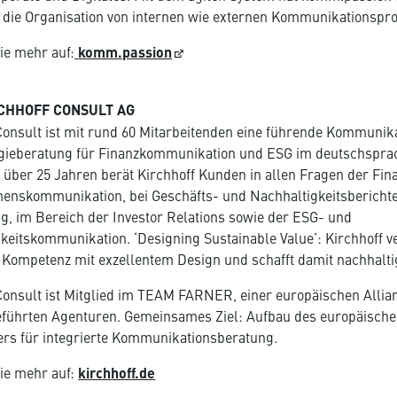
r die Organisation von internen wie externen Kommunikationspro
ie mehr auf:
komm.passion
CHHOFF CONSULT AG
Consult ist mit rund 60 Mitarbeitenden eine führende Kommunik
egieberatung für Finanzkommunikation und ESG im deutschspra
 über 25 Jahren berät Kirchhoff Kunden in allen Fragen der Fin
enskommunikation, bei Geschäfts- und Nachhaltigkeitsbericht
, im Bereich der Investor Relations sowie der ESG- und
keitskommunikation. ‘Designing Sustainable Value’: Kirchhoff v
e Kompetenz mit exzellentem Design und schafft damit nachhalti
Consult ist Mitglied im TEAM FARNER, einer europäischen Allia
eführten Agenturen. Gemeinsames Ziel: Aufbau des europäisch
rs für integrierte Kommunikationsberatung.
ie mehr auf:
kirchhoff.de