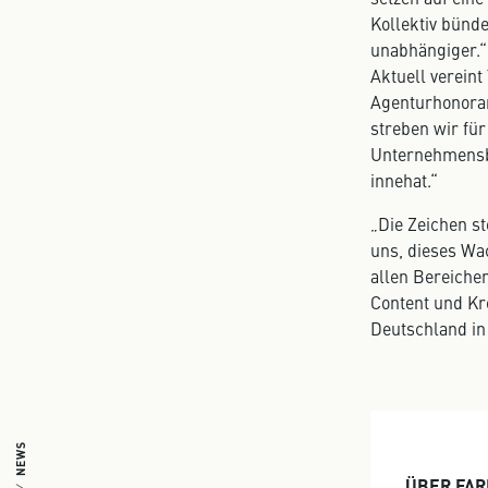
Kollektiv bünde
unabhängiger.“ 
Aktuell verein
Agenturhonorar
streben wir fü
Unternehmensbe
innehat.“
„Die Zeichen s
uns, dieses Wac
allen Bereiche
Content und Kre
Deutschland in
NEWS
ÜBER FAR