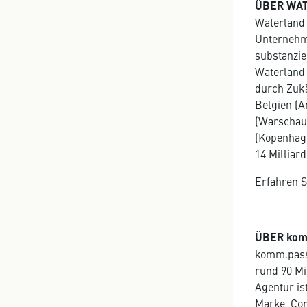
ÜBER WAT
Waterland 
Unternehme
substanzie
Waterland
durch Zukä
Belgien (A
(Warschau)
(Kopenhage
14 Milliar
Erfahren S
ÜBER kom
komm.pass
rund 90 Mi
Agentur is
Marke, Cor