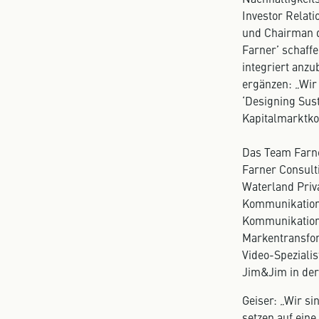
Investor Relat
und Chairman de
Farner’ schaff
integriert anz
ergänzen: „Wir
‘Designing Sus
Kapitalmarktko
Das Team Farne
Farner Consult
Waterland Priva
Kommunikation
Kommunikations
Markentransfor
Video-Speziali
Jim&Jim in der
Geiser: „Wir s
setzen auf eine