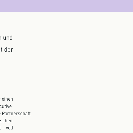
n und
t der
 einen
cutive
 Partnerschaft
ischen
 – voll