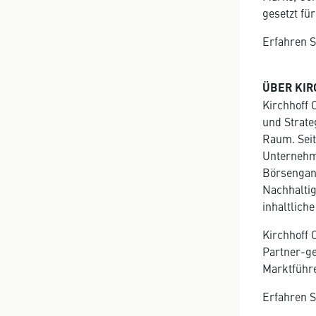
gesetzt fü
Erfahren S
ÜBER KIR
Kirchhoff 
und Strat
Raum. Seit
Unternehm
Börsengang
Nachhaltig
inhaltlich
Kirchhoff 
Partner-g
Marktführe
Erfahren S