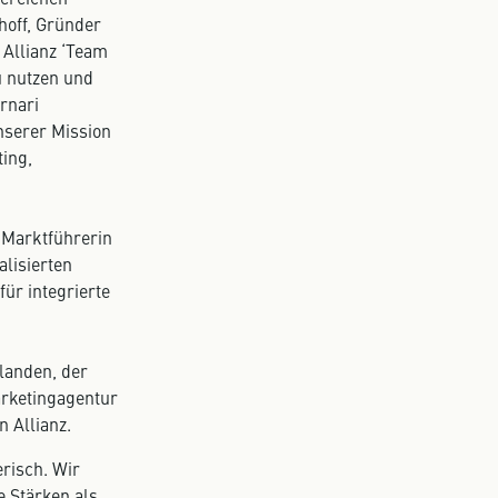
hoff, Gründer
 Allianz ‘Team
u nutzen und
rnari
nserer Mission
ting,
 Marktführerin
lisierten
ür integrierte
e
landen, der
arketingagentur
 Allianz.
risch. Wir
e Stärken als