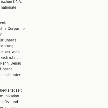
erischen DNA.
 nationale
gentur
lth, Corporate,
en
für unsere
orderung,
ereinen, werde
ich ist nur,
n kann. Genau
. Unsere
rategie unter
egleitet seit
mmunikation
chäfts- und
Bereichen