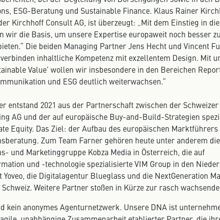
ions, ESG-Beratung und Sustainable Finance. Klaus Rainer Kirch
r Kirchhoff Consult AG, ist überzeugt: „Mit dem Einstieg in die
en wir die Basis, um unsere Expertise europaweit noch besser z
ubieten.“ Die beiden Managing Partner Jens Hecht und Vincent Fu
 verbinden inhaltliche Kompetenz mit exzellentem Design. Mit u
tainable Value’ wollen wir insbesondere in den Bereichen Repor
mmunikation und ESG deutlich weiterwachsen.“
r entstand 2021 aus der Partnerschaft zwischen der Schweizer
ing AG und der auf europäische Buy-and-Build-Strategien spezia
te Equity. Das Ziel: der Aufbau des europäischen Marktführers f
sberatung. Zum Team Farner gehören heute unter anderem di
- und Marketinggruppe Kobza Media in Österreich, die auf
mation und -technologie spezialisierte VIM Group in den Nieder
st Yoveo, die Digitalagentur Blueglass und die NextGeneration M
 Schweiz. Weitere Partner stoßen in Kürze zur rasch wachsenden
ind kein anonymes Agenturnetzwerk. Unsere DNA ist unternehme
 agile, unabhängige Zusammenarbeit etablierter Partner, die ihr