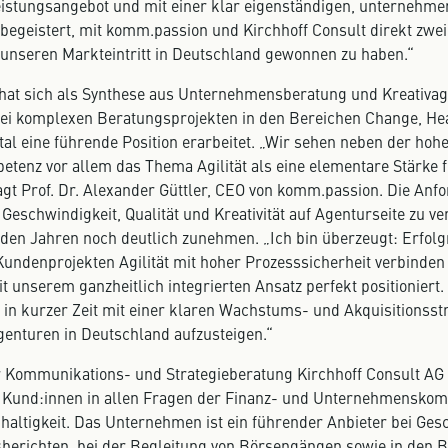
Leistungsangebot und mit einer klar eigenständigen, unternehm
begeistert, mit komm.passion und Kirchhoff Consult direkt zwei
unseren Markteintritt in Deutschland gewonnen zu haben.“
at sich als Synthese aus Unternehmensberatung und Kreativa
ei komplexen Beratungsprojekten in den Bereichen Change, Hea
al eine führende Position erarbeitet. „Wir sehen neben der hoh
tenz vor allem das Thema Agilität als eine elementare Stärke 
agt Prof. Dr. Alexander Güttler, CEO von komm.passion. Die Anf
eschwindigkeit, Qualität und Kreativität auf Agenturseite zu v
en Jahren noch deutlich zunehmen. „Ich bin überzeugt: Erfolgre
 Kundenprojekten Agilität mit hoher Prozesssicherheit verbinde
it unserem ganzheitlich integrierten Ansatz perfekt positioniert
, in kurzer Zeit mit einer klaren Wachstums- und Akquisitionsst
Agenturen in Deutschland aufzusteigen.“
Kommunikations- und Strategieberatung Kirchhoff Consult AG b
 Kund:innen in allen Fragen der Finanz- und Unternehmensko
haltigkeit. Das Unternehmen ist ein führender Anbieter bei Ges
sberichten, bei der Begleitung von Börsengängen sowie in den 