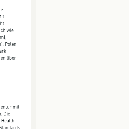
ie
it
ht
sch wie
m),
), Polen
mark
den über
entur mit
. Die
 Health,
 Standards