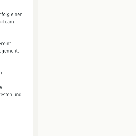
folg einer
e «Team
ereint
nagement,
n
e
testen und