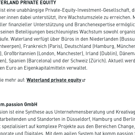
ERLAND PRIVATE EQUITY
ist eine unabhängige Private-Equity-Investment-Gesellschaft, d
r:innen dabei unterstützt, ihre Wachstumsziele zu erreichen. M
ller finanzieller Unterstützung und Branchenexpertise ermöglic
 seinen Beteiligungen beschleunigtes Wachstum sowohl organi
ufe. Waterland verfügt über Büros in den Niederlanden (Bussu
ntwerpen), Frankreich (Paris), Deutschland (Hamburg, München
, Großbritannien (London, Manchester), Irland (Dublin), Däne
n), Spanien (Barcelona) und der Schweiz (Zürich). Aktuell wer
den Euro an Eigenkapitalmitteln verwaltet.
ie mehr auf:
Waterland private equity
m.passion GmbH
ion ist eine Synthese aus Unternehmensberatung und Kreativag
tarbeitenden und Standorten in Düsseldorf, Hamburg und Berlin
t spezialisiert auf komplexe Projekte aus den Bereichen Change,
porate und Digitales. Mit dem agilen System hat komm.passion