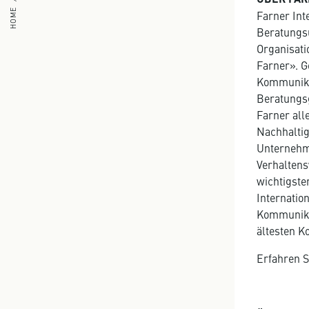
HOME
Farner Int
Beratungsu
Organisati
Farner». G
Kommunika
Beratungsg
Farner all
Nachhalti
Unternehm
Verhaltens
wichtigste
Internatio
Kommunikat
ältesten 
Erfahren S