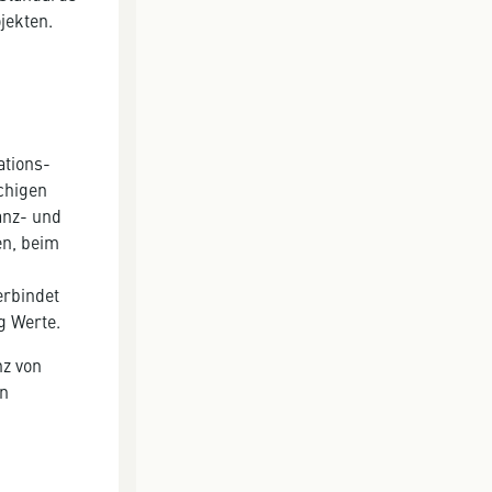
jekten.
ations-
chigen
anz- und
en, beim
erbindet
g Werte.
nz von
en