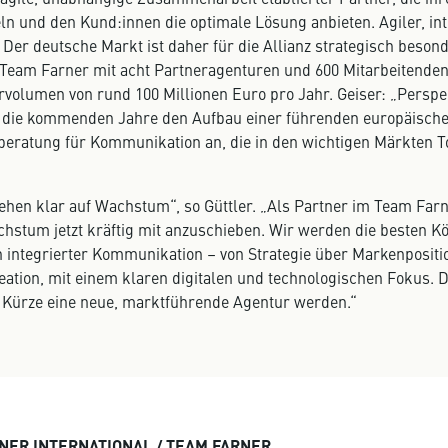
ln und den Kund:innen die optimale Lösung anbieten. Agiler, in
Der deutsche Markt ist daher für die Allianz strategisch besond
t Team Farner mit acht Partneragenturen und 600 Mitarbeitenden 
volumen von rund 100 Millionen Euro pro Jahr. Geiser: „Perspe
r die kommenden Jahre den Aufbau einer führenden europäisch
ratung für Kommunikation an, die in den wichtigen Märkten T
tehen klar auf Wachstum“, so Güttler. „Als Partner im Team Farn
hstum jetzt kräftig mit anzuschieben. Wir werden die besten Kö
n integrierter Kommunikation – von Strategie über Markenpositi
ation, mit einem klaren digitalen und technologischen Fokus. D
 Kürze eine neue, marktführende Agentur werden.“
NER INTERNATIONAL / TEAM FARNER