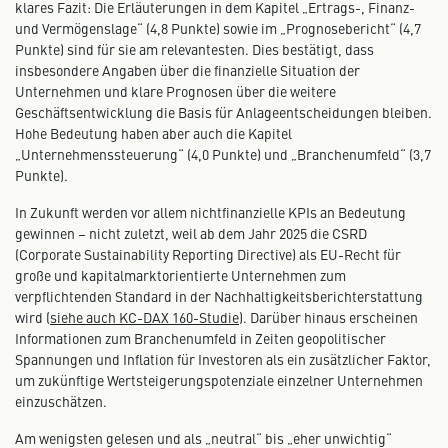
klares Fazit: Die Erläuterungen in dem Kapitel „Ertrags-, Finanz-
und Vermögenslage“ (4,8 Punkte) sowie im „Prognosebericht“ (4,7
Punkte) sind für sie am relevantesten. Dies bestätigt, dass
insbesondere Angaben über die finanzielle Situation der
Unternehmen und klare Prognosen über die weitere
Geschäftsentwicklung die Basis für Anlageentscheidungen bleiben.
Hohe Bedeutung haben aber auch die Kapitel
„Unternehmenssteuerung“ (4,0 Punkte) und „Branchenumfeld“ (3,7
Punkte).
In Zukunft werden vor allem nichtfinanzielle KPIs an Bedeutung
gewinnen – nicht zuletzt, weil ab dem Jahr 2025 die CSRD
(Corporate Sustainability Reporting Directive) als EU-Recht für
große und kapitalmarktorientierte Unternehmen zum
verpflichtenden Standard in der Nachhaltigkeitsberichterstattung
wird (
siehe auch KC-DAX 160-Studie
). Darüber hinaus erscheinen
Informationen zum Branchenumfeld in Zeiten geopolitischer
Spannungen und Inflation für Investoren als ein zusätzlicher Faktor,
um zukünftige Wertsteigerungspotenziale einzelner Unternehmen
einzuschätzen.
Am wenigsten gelesen und als „neutral“ bis „eher unwichtig“